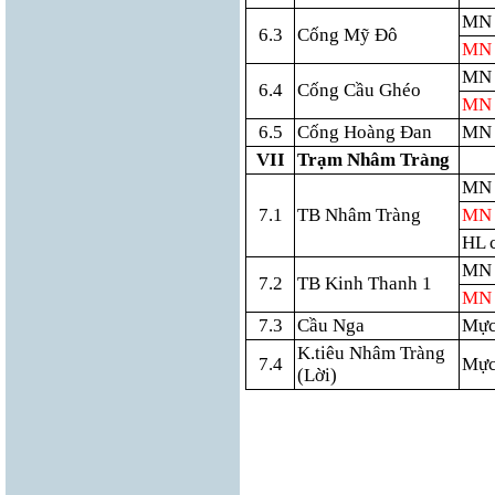
MN 
6.3
Cống Mỹ Đô
MN 
MN 
6.4
Cống Cầu Ghéo
MN 
6.5
Cống Hoàng Đan
MN 
VII
Trạm Nhâm Tràng
MN 
7.1
TB Nhâm Tràng
MN 
HL 
MN 
7.2
TB Kinh Thanh 1
MN 
7.3
Cầu Nga
Mực
K.tiêu Nhâm Tràng
7.4
Mực
(Lời)