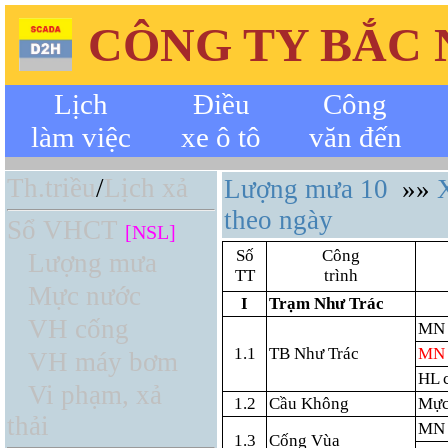
CÔNG TY BẮC
Lịch
Điều
Công
làm việc
xe ô tô
văn đến
Th.triều
/
Lịch xả
Lượng mưa 10
»»
theo ngày
Sổ VHCT
[NSL]
Số
Công
Lượng mưa
TT
trình
Mực nước
I
Trạm Như Trác
VH cống
MN 
1.1
TB Như Trác
MN 
VH máy bơm
HL 
Vi phạm, xả
1.2
Cầu Không
Mực
thải
MN
1.3
Cống Vùa