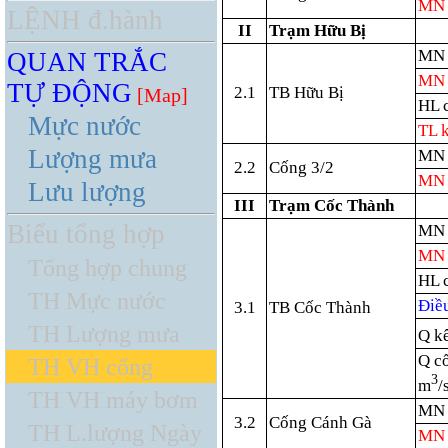
MN
LỆNH đ.hành
II
Trạm Hữu Bị
MN 
QUAN TRẮC
MN 
TỰ ĐỘNG
2.1
TB Hữu Bị
[Map]
HL 
Mực nước
TL 
Lượng mưa
MN 
2.2
Cống 3/2
MN 
Lưu lượng
III
Trạm Cốc Thành
Biểu tổng hợp
MN 
MN 
Tổng hợp chung
HL 
TH Mực nước
Điều
3.1
TB Cốc Thành
TH Lượng mưa
Q k
Q c
TH VH cống
3
m
/
TH VH máy bơm
MN 
3.2
Cống Cánh Gà
TH L.lượng Ngày
MN 