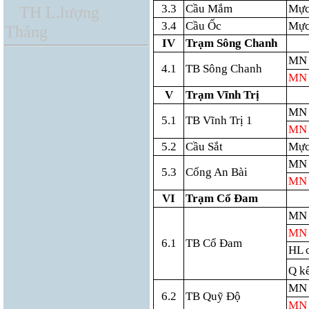
3.3
Cầu Mắm
Mực
TH L.lượng
3.4
Cầu Ốc
Mực
Tháng
IV
Trạm Sông Chanh
MN 
4.1
TB Sông Chanh
MN 
V
Trạm Vĩnh Trị
MN 
5.1
TB Vĩnh Trị 1
MN 
5.2
Cầu Sắt
Mực
MN 
5.3
Cống An Bài
MN 
VI
Trạm Cổ Đam
MN 
MN 
6.1
TB Cổ Đam
HL 
Q k
MN 
6.2
TB Quỹ Độ
MN 