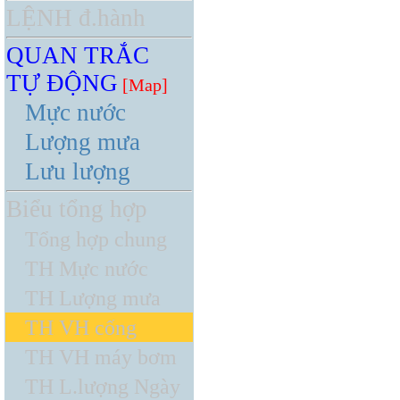
LỆNH đ.hành
QUAN TRẮC
TỰ ĐỘNG
[Map]
Mực nước
Lượng mưa
Lưu lượng
Biểu tổng hợp
Tổng hợp chung
TH Mực nước
TH Lượng mưa
TH VH cống
TH VH máy bơm
TH L.lượng Ngày