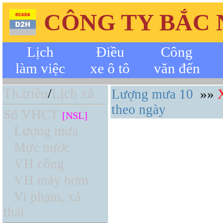
CÔNG TY BẮC
Lịch
Điều
Công
làm việc
xe ô tô
văn đến
Th.triều
/
Lịch xả
Lượng mưa 10
»»
theo ngày
Sổ VHCT
[NSL]
Lượng mưa
Mực nước
VH cống
VH máy bơm
Vi phạm, xả
thải