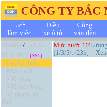
CÔNG TY BẮC
Lịch
Điều
Công
làm việc
xe ô tô
văn đến
Th.triều
/
Lịch xả
Mực nước 10'
Lượng
[1/3/5/../23h]
Xem
Sổ VHCT
[NSL]
Lượng mưa
Mực nước
VH cống
VH máy bơm
Vi phạm, xả
thải