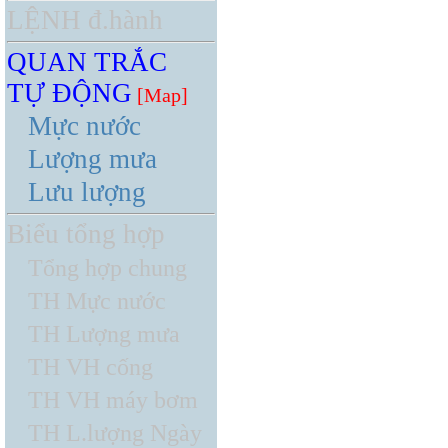
LỆNH đ.hành
QUAN TRẮC
TỰ ĐỘNG
[Map]
Mực nước
Lượng mưa
Lưu lượng
Biểu tổng hợp
Tổng hợp chung
TH Mực nước
TH Lượng mưa
TH VH cống
TH VH máy bơm
TH L.lượng Ngày