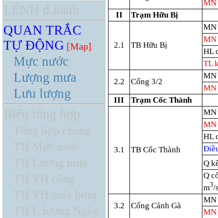
MN
LỆNH đ.hành
II
Trạm Hữu Bị
MN 
QUAN TRẮC
MN 
TỰ ĐỘNG
2.1
TB Hữu Bị
[Map]
HL 
Mực nước
TL 
Lượng mưa
MN 
2.2
Cống 3/2
MN 
Lưu lượng
III
Trạm Cốc Thành
Biểu tổng hợp
MN 
MN 
Tổng hợp chung
HL 
TH Mực nước
Điều
3.1
TB Cốc Thành
TH Lượng mưa
Q k
Q c
TH VH cống
3
m
/
TH VH máy bơm
MN 
3.2
Cống Cánh Gà
TH L.lượng Ngày
MN 