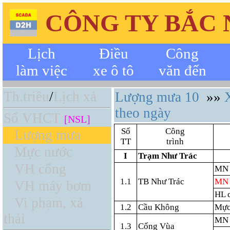
CÔNG TY BẮC
Lịch
Điều
Công
làm việc
xe ô tô
văn đến
Th.triều
/
Lịch xả
Lượng mưa 10
»»
theo ngày
Sổ VHCT
[NSL]
Số
Công
Lượng mưa
TT
trình
Mực nước
I
Trạm Như Trác
VH cống
MN 
1.1
TB Như Trác
MN 
VH máy bơm
HL 
Vi phạm, xả
1.2
Cầu Không
Mực
thải
MN
1.3
Cống Vùa