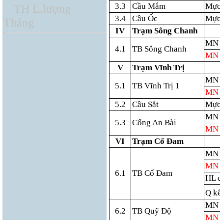
3.3
Cầu Mắm
Mực
TH L.lượng
3.4
Cầu Ốc
Mực
Tháng
IV
Trạm Sông Chanh
MN 
4.1
TB Sông Chanh
MN 
V
Trạm Vĩnh Trị
MN 
5.1
TB Vĩnh Trị 1
MN 
5.2
Cầu Sắt
Mực
MN 
5.3
Cống An Bài
MN 
VI
Trạm Cổ Đam
MN 
MN 
6.1
TB Cổ Đam
HL 
Q k
MN 
6.2
TB Quỹ Độ
MN 