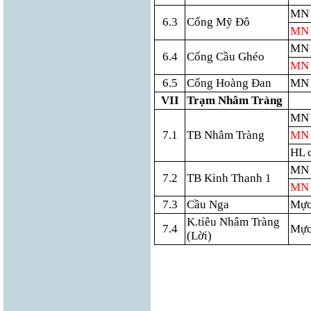
MN 
6.3
Cống Mỹ Đô
MN 
MN 
6.4
Cống Cầu Ghéo
MN 
6.5
Cống Hoàng Đan
MN 
VII
Trạm Nhâm Tràng
MN 
7.1
TB Nhâm Tràng
MN 
HL 
MN 
7.2
TB Kinh Thanh 1
MN 
7.3
Cầu Nga
Mực
K.tiêu Nhâm Tràng
7.4
Mực
(Lời)