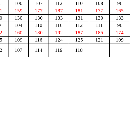
4
100
107
112
110
108
96
1
159
177
187
181
177
165
0
130
130
133
131
130
133
9
104
110
116
112
111
96
2
160
180
192
187
185
174
5
109
116
124
125
121
109
2
107
114
119
118