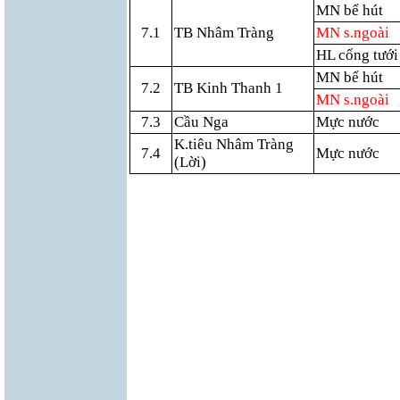
MN bể hút
7.1
TB Nhâm Tràng
MN s.ngoài
HL cống tưới
MN bể hút
7.2
TB Kinh Thanh 1
MN s.ngoài
7.3
Cầu Nga
Mực nước
K.tiêu Nhâm Tràng
7.4
Mực nước
(Lời)