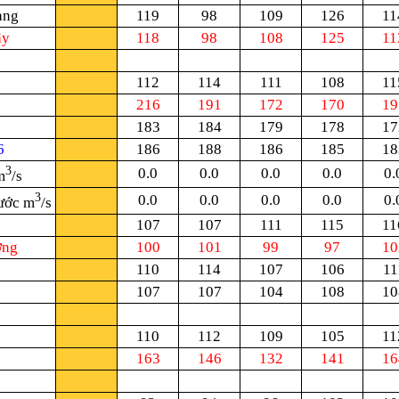
ang
119
98
109
126
11
ây
118
98
108
125
11
112
114
111
108
11
216
191
172
170
19
183
184
179
178
17
6
186
188
186
185
18
3
0.0
0.0
0.0
0.0
0.
m
/s
3
0.0
0.0
0.0
0.0
0.
ước m
/s
107
107
111
115
11
ơng
100
101
99
97
10
110
114
107
106
11
107
107
104
108
10
110
112
109
105
11
163
146
132
141
16