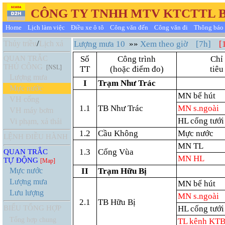
CÔNG TY TNHH MTV KTCTTL 
Home
Lịch làm việc
Điều xe ô tô
Công văn đến
Công văn đi
Thông báo 
/
Thủy triều
Lịch xả
Lượng mưa 10
»»
Xem theo giờ
[7h]
[
QUAN TRẮC
Số
Công trình
Chỉ
THỦ CÔNG
[NSL]
TT
(hoặc điểm đo)
tiêu
Lượng mưa
I
Trạm Như Trác
Mực nước
MN bể hút
VH cống
1.1
TB Như Trác
MN s.ngoài
VH máy bơm
HL cống tưới
Vi phạm, xả thải
1.2
Cầu Không
Mực nước
LỆNH ĐIỀU HÀNH
MN TL
1.3
Cống Vùa
QUAN TRẮC
MN HL
TỰ ĐỘNG
[Map]
Mực nước
II
Trạm Hữu Bị
Lượng mưa
MN bể hút
Lưu lượng
MN s.ngoài
2.1
TB Hữu Bị
BIỂU TỔNG HỢP
HL cống tưới
Tổng hợp chung
TL kênh KT