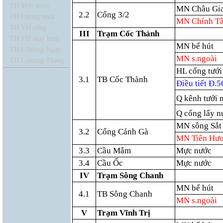
TH Mực nước
MN Châu Gi
2.2
Cống 3/2
TH Lượng mưa
MN Chính T
TH VH cống
III
Trạm Cốc Thành
TH VH máy bơm
MN bể hút
TH L.lượng Ngày
MN s.ngoài
TH L.lượng Tháng
HL cống tưới
3.1
TB Cốc Thành
Điều tiết Đ.5
Q kênh tưới 
Q cống lấy n
MN sông Sắt
3.2
Cống Cánh Gà
MN Tiên Hư
3.3
Cầu Mắm
Mực nước
3.4
Cầu Ốc
Mực nước
IV
Trạm Sông Chanh
MN bể hút
4.1
TB Sông Chanh
MN s.ngoài
V
Trạm Vĩnh Trị