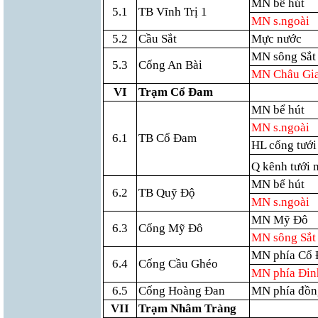
MN bể hút
5.1
TB Vĩnh Trị 1
MN s.ngoài
5.2
Cầu Sắt
Mực nước
MN sông Sắt
5.3
Cống An Bài
MN Châu Gi
VI
Trạm Cổ Đam
MN bể hút
MN s.ngoài
6.1
TB Cổ Đam
HL cống tưới
Q kênh tưới 
MN bể hút
6.2
TB Quỹ Độ
MN s.ngoài
MN Mỹ Đô
6.3
Cống Mỹ Đô
MN sông Sắt
MN phía Cổ
6.4
Cống Cầu Ghéo
MN phía Đin
6.5
Cống Hoàng Đan
MN phía đồn
VII
Trạm Nhâm Tràng