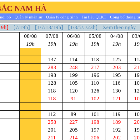
BẮC NAM HÀ
nội bộ
Quản lý nhân sự
Quản lý công trình
Tài liệu QLKT
Công bố thông ti
19h]
[7/19h]
[1/7/13/19h]
[1/3/5/../23h]
Xem theo ngày
08/08
07/08
06/08
05/08
04/08
03/
19h
19h
19h
19h
19h
19
137
114
118
125
11
283
248
217
203
21
198
199
196
195
19
128
105
110
116
10
118
120
126
130
12
118
91
102
121
10
112
89
101
119
10
258
227
198
189
20
201
205
197
192
19
B
211
214
206
202
20