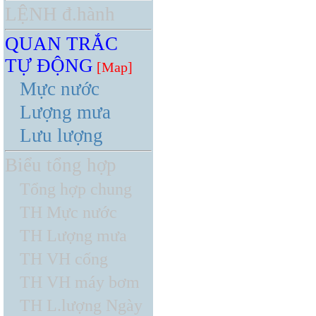
LỆNH đ.hành
QUAN TRẮC
TỰ ĐỘNG
[Map]
Mực nước
Lượng mưa
Lưu lượng
Biểu tổng hợp
Tổng hợp chung
TH Mực nước
TH Lượng mưa
TH VH cống
TH VH máy bơm
TH L.lượng Ngày