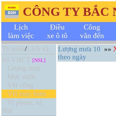
CÔNG TY BẮC
Lịch
Điều
Công
làm việc
xe ô tô
văn đến
Th.triều
/
Lịch xả
Lượng mưa 10
»»
theo ngày
Sổ VHCT
[NSL]
Lượng mưa
Mực nước
VH cống
VH máy bơm
Vi phạm, xả
thải