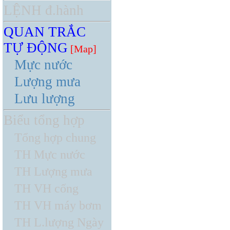
LỆNH đ.hành
QUAN TRẮC
TỰ ĐỘNG
[Map]
Mực nước
Lượng mưa
Lưu lượng
Biểu tổng hợp
Tổng hợp chung
TH Mực nước
TH Lượng mưa
TH VH cống
TH VH máy bơm
TH L.lượng Ngày