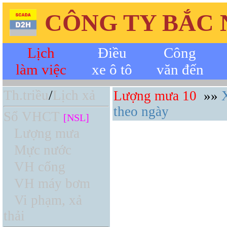
CÔNG TY BẮC
Lịch
Điều
Công
làm việc
xe ô tô
văn đến
Th.triều
/
Lịch xả
Lượng mưa 10
»»
theo ngày
Sổ VHCT
[NSL]
Lượng mưa
Mực nước
VH cống
VH máy bơm
Vi phạm, xả
thải