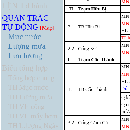
MN
LỆNH đ.hành
II
Trạm Hữu Bị
MN 
QUAN TRẮC
MN 
TỰ ĐỘNG
2.1
TB Hữu Bị
[Map]
HL 
Mực nước
TL 
Lượng mưa
MN 
2.2
Cống 3/2
MN 
Lưu lượng
III
Trạm Cốc Thành
Biểu tổng hợp
MN 
MN 
Tổng hợp chung
HL 
TH Mực nước
Điều
3.1
TB Cốc Thành
TH Lượng mưa
Q k
Q c
TH VH cống
3
m
/
TH VH máy bơm
MN 
3.2
Cống Cánh Gà
TH L.lượng Ngày
MN 