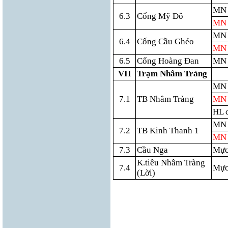
MN 
6.3
Cống Mỹ Đô
MN 
MN 
6.4
Cống Cầu Ghéo
MN 
6.5
Cống Hoàng Đan
MN 
VII
Trạm Nhâm Tràng
MN 
7.1
TB Nhâm Tràng
MN 
HL 
MN 
7.2
TB Kinh Thanh 1
MN 
7.3
Cầu Nga
Mực
K.tiêu Nhâm Tràng
7.4
Mực
(Lời)