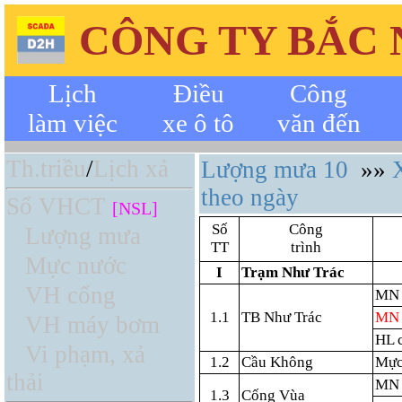
CÔNG TY BẮC
Lịch
Điều
Công
làm việc
xe ô tô
văn đến
Th.triều
/
Lịch xả
Lượng mưa 10
»»
theo ngày
Sổ VHCT
[NSL]
Số
Công
Lượng mưa
TT
trình
Mực nước
I
Trạm Như Trác
VH cống
MN 
1.1
TB Như Trác
MN 
VH máy bơm
HL 
Vi phạm, xả
1.2
Cầu Không
Mực
thải
MN
1.3
Cống Vùa