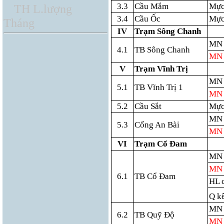
3.3
Cầu Mắm
Mực
TH L.lượng
3.4
Cầu Ốc
Mực
Tháng
IV
Trạm Sông Chanh
MN 
4.1
TB Sông Chanh
MN 
V
Trạm Vĩnh Trị
MN 
5.1
TB Vĩnh Trị 1
MN 
5.2
Cầu Sắt
Mực
MN 
5.3
Cống An Bài
MN 
VI
Trạm Cổ Đam
MN 
MN 
6.1
TB Cổ Đam
HL 
Q k
MN 
6.2
TB Quỹ Độ
MN 