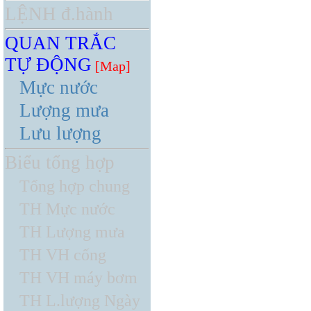
LỆNH đ.hành
QUAN TRẮC
TỰ ĐỘNG
[Map]
Mực nước
Lượng mưa
Lưu lượng
Biểu tổng hợp
Tổng hợp chung
TH Mực nước
TH Lượng mưa
TH VH cống
TH VH máy bơm
TH L.lượng Ngày