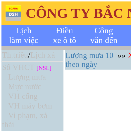
CÔNG TY BẮC
Lịch
Điều
Công
làm việc
xe ô tô
văn đến
Th.triều
/
Lịch xả
Lượng mưa 10
»»
theo ngày
Sổ VHCT
[NSL]
Lượng mưa
Mực nước
VH cống
VH máy bơm
Vi phạm, xả
thải